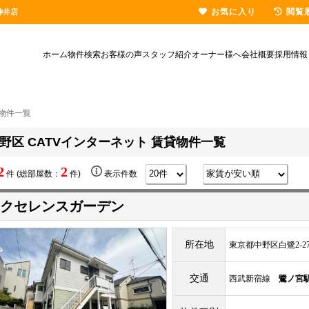
お気に入り
閲覧
神井店
ホーム
物件検索
お客様の声
スタッフ紹介
オーナー様へ
会社概要
採用情報
貸物件一覧
野区 CATVインターネット 賃貸物件一覧
2
2
件 (総部屋数：
件)
表示件数
クセレンスガーデン
所在地
東京都中野区白鷺2-27
交通
西武新宿線
鷺ノ宮