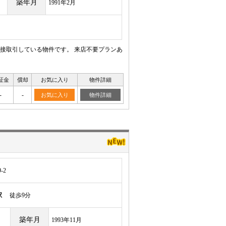
築年月
1991年2月
接取引している物件です。 来店不要プランあ
証金
償却
お気に入り
物件詳細
-
-
お気に入り
物件詳細
-2
駅
徒歩9分
築年月
1993年11月