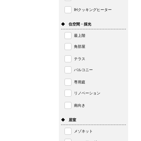
IHクッキングヒーター
◆ 住空間・採光
最上階
角部屋
テラス
バルコニー
専用庭
リノベーション
南向き
◆ 居室
メゾネット