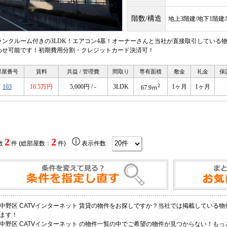
階数/構造
地上3階建/地下1階建
ランクルーム付きの3LDK！エアコン4基！オーナーさんと当社が直接取引している
わせ可能です！初期費用分割・クレジットカード決済可！
部屋番号
賃料
共益 / 管理費
間取り
専有面積
敷金
礼金
保
2
103
16.5万円
5,000円 / -
3LDK
1ヶ月
1ヶ月
67.9ｍ
2
2
数
件 (総部屋数：
件)
表示件数
中野区 CATVインターネット 賃貸の物件をお探しですか？当社では掲載している
ます！
中野区 CATVインターネット の物件一覧の中でご希望の物件が見つからない！も