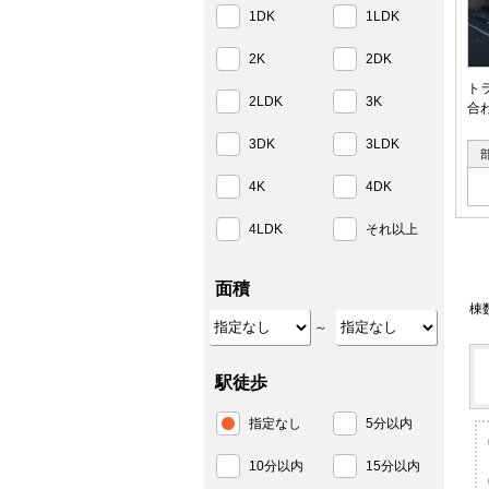
1DK
1LDK
2K
2DK
ト
2LDK
3K
合
3DK
3LDK
4K
4DK
4LDK
それ以上
面積
棟
～
駅徒歩
指定なし
5分以内
10分以内
15分以内