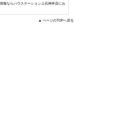
連の情報ならハウステーション上石神井店にお
▲ ページのTOPへ戻る