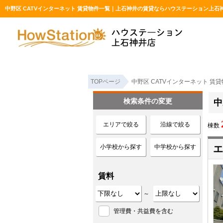
中野区 CATVインターネット 賃貸物件一覧｜上石神井の賃貸ならハウステーション上石
TOPページ
中野区 CATVインターネット 賃
検索条件の変更
中
エリアで絞る
沿線で絞る
棟数
小学校から探す
中学校から探す
エ
賃料
～
管理費・共益費を含む