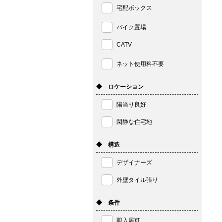
宅配ボックス
バイク置場
CATV
ネット使用料不要
◆ ロケーション
陽当り良好
閑静な住宅地
◆ 構造
デザイナーズ
外壁タイル張り
◆ 条件
即入居可