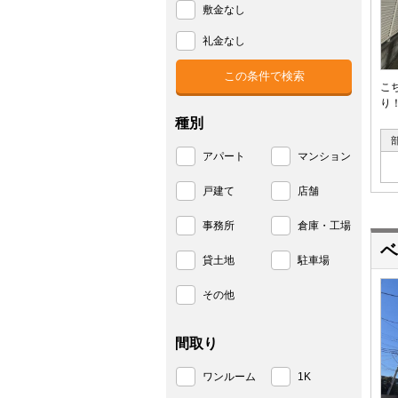
敷金なし
礼金なし
こ
り
種別
アパート
マンション
戸建て
店舗
事務所
倉庫・工場
ベ
貸土地
駐車場
その他
間取り
ワンルーム
1K