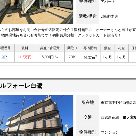
物件種別
アパート
階数/構造
2階建/木造
ちらのお部屋をお問い合わせの方限定◇仲介手数料無料◇ オーナーさんと当社が直
！物件現地待ち合わせ可能です！初期費用分割・クレジットカード決済可！
部屋番号
賃料
共益 / 管理費
間取り
専有面積
敷金
礼金
保
2
202
11.5万円
5,000円 / -
2DK
1ヶ月
1ヶ月
46.37ｍ
ルフォーレ白鷺
所在地
東京都中野区白鷺2-29
交通
西武新宿線
鷺ノ宮
物件種別
マンション