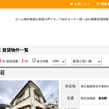
お気に入り
閲覧
ホーム
物件検索
お客様の声
スタッフ紹介
オーナー様へ
会社概要
採用情報
K 賃貸物件一覧
1
1
件 (総部屋数：
件)
表示件数
荘
所在地
東京都西東京市東町6-3
交通
西武池袋線
保谷駅