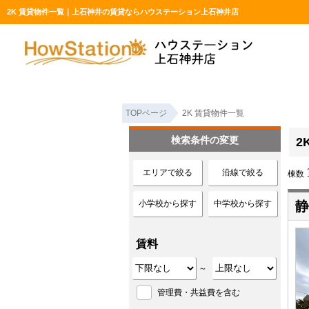
2K 賃貸物件一覧｜上石神井の賃貸ならハウステーション上石神井店
TOPページ
2K 賃貸物件一覧
検索条件の変更
2
エリアで絞る
沿線で絞る
棟数
小学校から探す
中学校から探す
静
賃料
～
管理費・共益費を含む