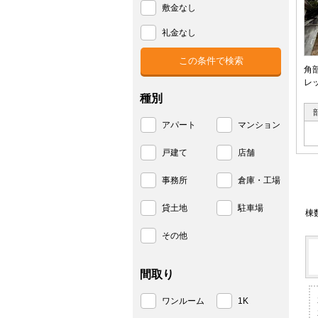
敷金なし
礼金なし
角
レ
種別
アパート
マンション
戸建て
店舗
事務所
倉庫・工場
貸土地
駐車場
棟
その他
間取り
ワンルーム
1K