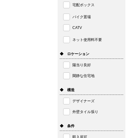
宅配ボックス
バイク置場
CATV
ネット使用料不要
◆ ロケーション
陽当り良好
閑静な住宅地
◆ 構造
デザイナーズ
外壁タイル張り
◆ 条件
即入居可