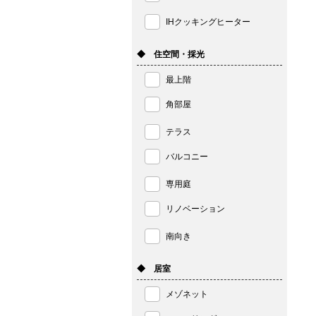
IHクッキングヒーター
◆ 住空間・採光
最上階
角部屋
テラス
バルコニー
専用庭
リノベーション
南向き
◆ 居室
メゾネット