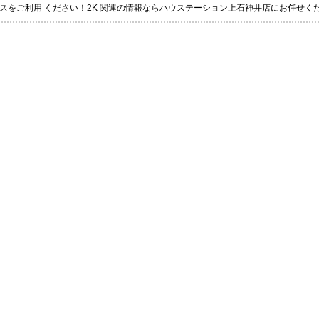
スをご利用 ください！2K 関連の情報ならハウステーション上石神井店にお任せく