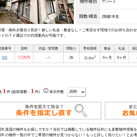
物件種別
アパート
階数/構造
2階建/木造
部屋・南向き陽当り良好！嬉しい礼金・敷金なし！ご来店せず現地でのお待ち合わせ
ットのＴＶ通話での代理案内が可能です。
部屋番号
賃料
共益 / 管理費
間取り
専有面積
敷金
礼金
保
2
102
5.5万円
- / -
2K
0ヶ月
0ヶ月
31.6ｍ
1
1
数
件 (総部屋数：
件)
表示件数
2K 賃貸の物件をお探しですか？当社では掲載している物件以外にも多数物件情報
2K の物件一覧の中でご希望の物件が見つからない！もっと詳しく知りたい！とお