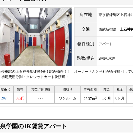
所在地
東京都練馬区上石神井2-
交通
西武新宿線
上石神
物件種別
アパート
階数/構造
2階建/木造
行停車駅の上石神井駅徒歩4分！駅近物件！！ オーナーさんと当社が直接取引して
！初期費用分割・クレジットカード決済可！
部屋番号
賃料
共益 / 管理費
間取り
専有面積
敷金
礼金
保
2
202
8万円
- / -
ワンルーム
1ヶ月
0ヶ月
22.37ｍ
泉学園の1K賃貸アパート