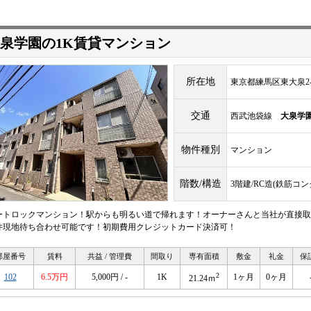
泉学園の1K賃貸マンション
所在地
東京都練馬区東大泉2-9
交通
西武池袋線
大泉学
物件種別
マンション
階数/構造
3階建/RC造(鉄筋コ
ートロックマンション！駅からも明るい道で帰れます！オーナーさんと当社が直接取
件現地待ち合わせ可能です！初期費用クレジットカード決済可！
部屋番号
賃料
共益 / 管理費
間取り
専有面積
敷金
礼金
保
2
102
6.5万円
5,000円 / -
1K
1ヶ月
0ヶ月
21.24ｍ