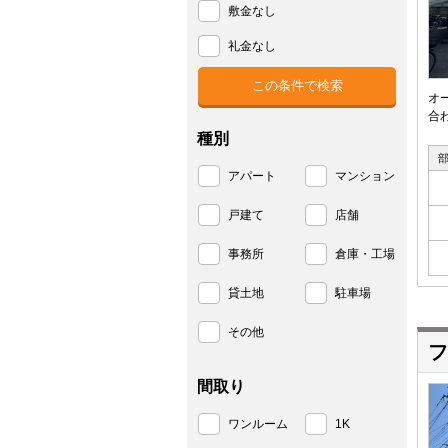
敷金なし
礼金なし
オ
合
種別
アパート
マンション
戸建て
店舗
事務所
倉庫・工場
貸土地
駐車場
その他
フ
間取り
ワンルーム
1K