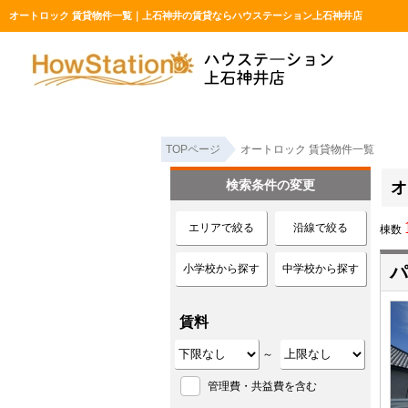
オートロック 賃貸物件一覧｜上石神井の賃貸ならハウステーション上石神井店
TOPページ
オートロック 賃貸物件一覧
検索条件の変更
オ
エリアで絞る
沿線で絞る
棟数
小学校から探す
中学校から探す
パ
賃料
～
管理費・共益費を含む