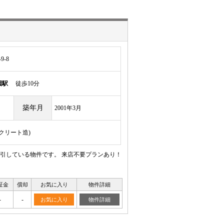
-8
園駅
徒歩10分
築年月
2001年3月
ンクリート造)
引している物件です。 来店不要プランあり！
証金
償却
お気に入り
物件詳細
-
-
お気に入り
物件詳細