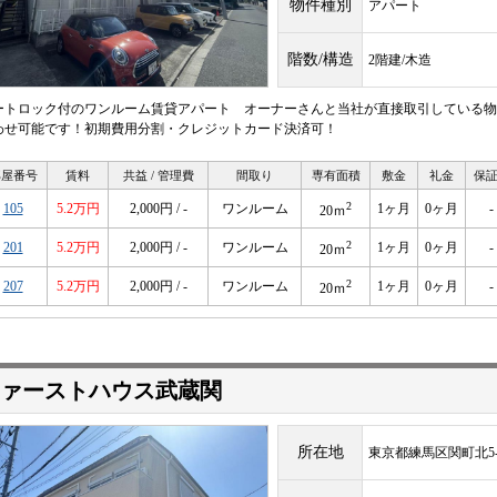
物件種別
アパート
階数/構造
2階建/木造
ートロック付のワンルーム賃貸アパート オーナーさんと当社が直接取引している物
わせ可能です！初期費用分割・クレジットカード決済可！
部屋番号
賃料
共益 / 管理費
間取り
専有面積
敷金
礼金
保
2
105
5.2万円
2,000円 / -
ワンルーム
1ヶ月
0ヶ月
-
20ｍ
2
201
5.2万円
2,000円 / -
ワンルーム
1ヶ月
0ヶ月
-
20ｍ
2
207
5.2万円
2,000円 / -
ワンルーム
1ヶ月
0ヶ月
-
20ｍ
ァーストハウス武蔵関
所在地
東京都練馬区関町北5-1