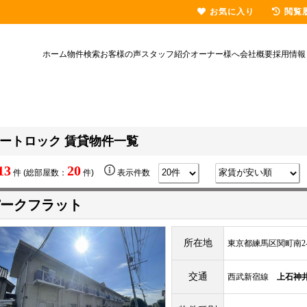
お気に入り
閲覧
ホーム
物件検索
お客様の声
スタッフ紹介
オーナー様へ
会社概要
採用情報
ートロック 賃貸物件一覧
13
20
件 (総部屋数：
件)
表示件数
ークフラット
所在地
東京都練馬区関町南2-5
交通
西武新宿線
上石神