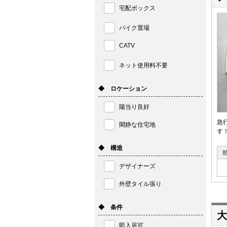
宅配ボックス
バイク置場
CATV
ネット使用料不要
◆ ロケーション
陽当り良好
急
閑静な住宅地
す
◆ 構造
デザイナーズ
外壁タイル張り
◆ 条件
大
即入居可