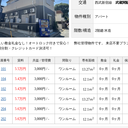
交通
西武新宿線
武蔵関
物件種別
アパート
階数/構造
2階建/木造
しい敷金礼金なし！オートロック付きで安心！ 弊社管理物件です。 来店不要プラ
用分割・クレジットカード決済可！
部屋番号
賃料
共益 / 管理費
間取り
専有面積
敷金
礼金
保
2
101
5.5万円
3,000円 / -
ワンルーム
0ヶ月
0ヶ月
13.27ｍ
2
104
5.4万円
3,000円 / -
ワンルーム
0ヶ月
0ヶ月
12.1ｍ
2
102
5.4万円
3,000円 / -
ワンルーム
0ヶ月
0ヶ月
12.1ｍ
2
205
5.7万円
3,000円 / -
ワンルーム
0ヶ月
0ヶ月
13.27ｍ
2
204
5.6万円
3,000円 / -
ワンルーム
0ヶ月
0ヶ月
12.1ｍ
2
202
5.6万円
3,000円 / -
ワンルーム
0ヶ月
0ヶ月
12.1ｍ