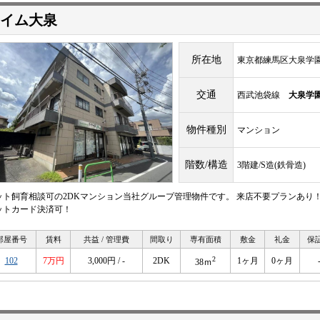
イム大泉
所在地
東京都練馬区大泉学園町2
交通
西武池袋線
大泉学
物件種別
マンション
階数/構造
3階建/S造(鉄骨造)
ット飼育相談可の2DKマンション当社グループ管理物件です。 来店不要プランあり
ットカード決済可！
部屋番号
賃料
共益 / 管理費
間取り
専有面積
敷金
礼金
保
2
102
7万円
3,000円 / -
2DK
1ヶ月
0ヶ月
38ｍ