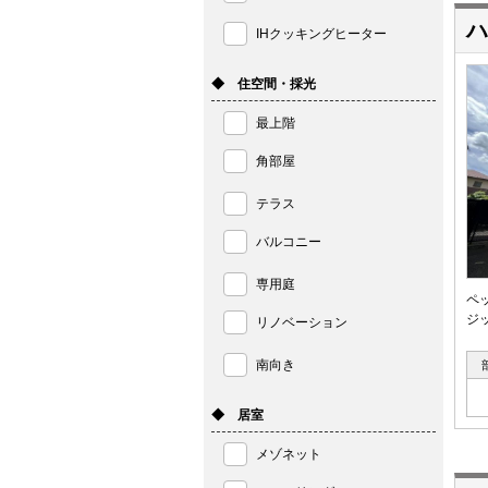
ハ
IHクッキングヒーター
◆ 住空間・採光
最上階
角部屋
テラス
バルコニー
専用庭
ペ
ジ
リノベーション
南向き
◆ 居室
メゾネット