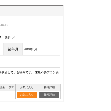
0-13
駅
徒歩5分
築年月
2019年3月
接取引している物件です。 来店不要プランあ
証金
償却
お気に入り
物件詳細
-
-
お気に入り
物件詳細