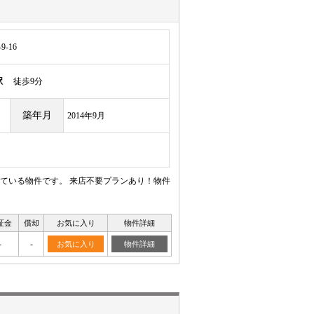
-16
駅
徒歩9分
築年月
2014年9月
ている物件です。 来店不要プランあり！物件
証金
償却
お気に入り
物件詳細
-
-
お気に入り
物件詳細