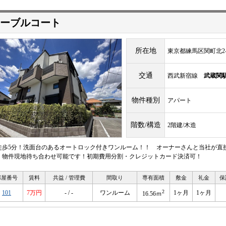
ーブルコート
所在地
東京都練馬区関町北2-1
交通
西武新宿線
武蔵関
物件種別
アパート
階数/構造
2階建/木造
徒歩5分！洗面台のあるオートロック付きワンルーム！！ オーナーさんと当社が直
！物件現地待ち合わせ可能です！初期費用分割・クレジットカード決済可！
部屋番号
賃料
共益 / 管理費
間取り
専有面積
敷金
礼金
保
2
101
7万円
- / -
ワンルーム
1ヶ月
1ヶ月
16.56ｍ