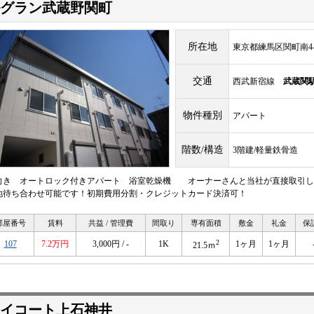
グラン武蔵野関町
所在地
東京都練馬区関町南4-9
交通
西武新宿線
武蔵関
物件種別
アパート
階数/構造
3階建/軽量鉄骨造
向き オートロック付きアパート 浴室乾燥機 オーナーさんと当社が直接取引し
地待ち合わせ可能です！初期費用分割・クレジットカード決済可！
部屋番号
賃料
共益 / 管理費
間取り
専有面積
敷金
礼金
保
2
107
7.2万円
3,000円 / -
1K
1ヶ月
1ヶ月
21.5ｍ
イコート上石神井