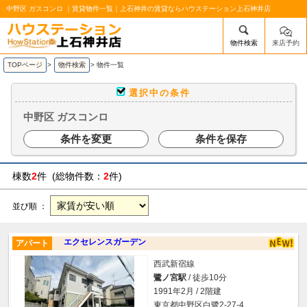
中野区 ガスコンロ ｜賃貸物件一覧｜上石神井の賃貸ならハウステーション上石神井店
物件検索
来店予約
/mobile_img/head-logo.png
TOPページ
>
物件検索
>
物件一覧
選択中の条件
中野区 ガスコンロ
条件を変更
条件を保存
棟数
2
件 (総物件数：
2
件)
並び順 ：
エクセレンスガーデン
アパート
西武新宿線
鷺ノ宮駅
/ 徒歩10分
1991年2月 / 2階建
東京都中野区白鷺2-27-4