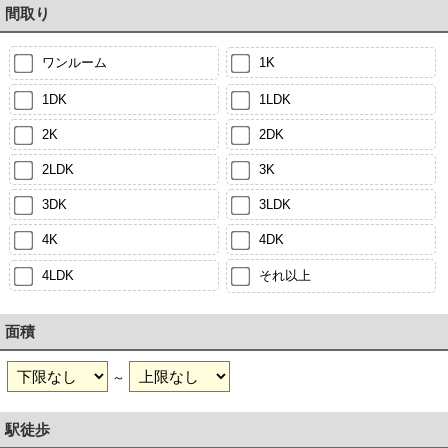
間取り
ワンルーム
1K
1DK
1LDK
2K
2DK
2LDK
3K
3DK
3LDK
4K
4DK
4LDK
それ以上
面積
～
駅徒歩