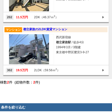
2
202
11.5万円
2DK（46.37ｍ
）
都立家政の2LDK賃貸マンション
マンション
西武新宿線
都立家政駅
/ 徒歩4分
1994年3月 / 3階建
東京都中野区鷺宮3-9-27
2
302
19.5万円
2LDK（59.56ｍ
）
棟数
2
件 (総物件数：
2
件)
条件を絞り込む