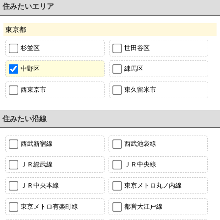
住みたいエリア
東京都
杉並区
世田谷区
中野区
練馬区
西東京市
東久留米市
住みたい沿線
西武新宿線
西武池袋線
ＪＲ総武線
ＪＲ中央線
ＪＲ中央本線
東京メトロ丸ノ内線
東京メトロ有楽町線
都営大江戸線