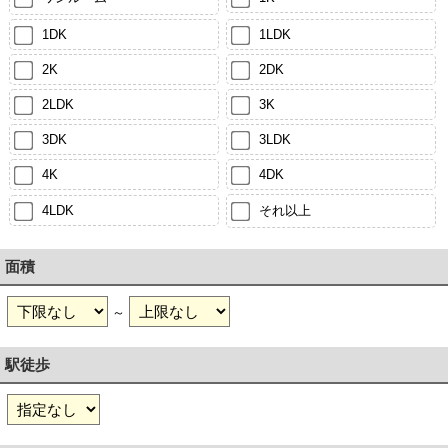
1DK
1LDK
2K
2DK
2LDK
3K
3DK
3LDK
4K
4DK
4LDK
それ以上
面積
～
駅徒歩