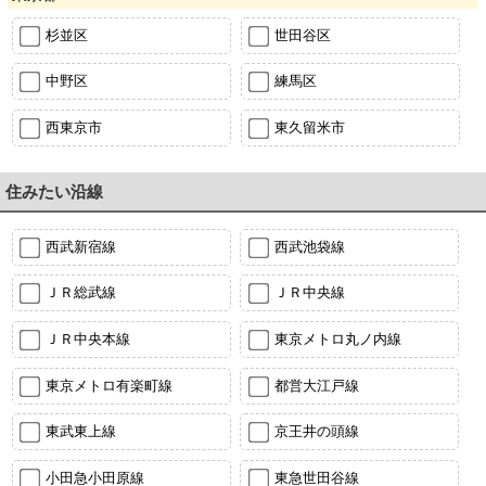
杉並区
世田谷区
中野区
練馬区
西東京市
東久留米市
住みたい沿線
西武新宿線
西武池袋線
ＪＲ総武線
ＪＲ中央線
ＪＲ中央本線
東京メトロ丸ノ内線
東京メトロ有楽町線
都営大江戸線
東武東上線
京王井の頭線
小田急小田原線
東急世田谷線