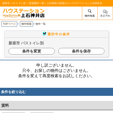
新座市 バストイレ別 ｜賃貸物件一覧｜上石神井の賃貸ならハウステーション上石神井店
物件検索
来店予約
/mobile_img/head-logo.png
TOPページ
>
物件検索
>
物件一覧
選択中の条件
新座市 バストイレ別
条件を変更
条件を保存
申し訳ございません。
只今、お探しの物件はございません。
条件を変えて再度検索をお試しください。
条件を絞り込む
賃料