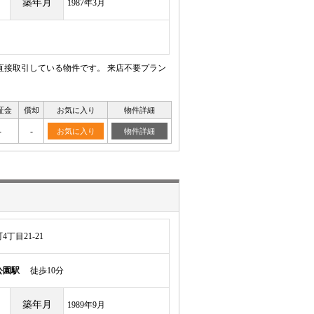
築年月
1987年3月
直接取引している物件です。 来店不要プラン
証金
償却
お気に入り
物件詳細
-
-
お気に入り
物件詳細
丁目21-21
公園駅
徒歩10分
築年月
1989年9月