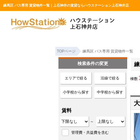
練馬区 バス専用 賃貸物件一覧｜上石神井の賃貸ならハウステーション上石神井店
TOPページ
練馬区 バス専用 賃貸物件一覧
検索条件の変更
練
エリアで絞る
沿線で絞る
棟数
小学校から探す
中学校から探す
大
賃料
～
管理費・共益費を含む