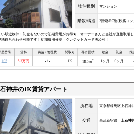
物件種別
マンション
階数/構造
2階建/RC造(鉄筋コ
しい駅近物件！礼金もないので初期費用がお得★ オーナーさんと当社が直接取引し
現地待ち合わせ可能です！初期費用分割・クレジットカード決済可！
部屋番号
賃料
共益 / 管理費
間取り
専有面積
敷金
礼金
保
2
102
5.3万円
- / -
1K
1ヶ月
0ヶ月
18.5ｍ
石神井の1K賃貸アパート
所在地
東京都練馬区上石神井1-
交通
西武新宿線
上石神