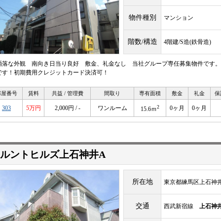
物件種別
マンション
階数/構造
4階建/S造(鉄骨造)
洒落な外観 南向き日当り良好 敷金、礼金なし 当社グループ専任募集物件です。
です！初期費用クレジットカード決済可！
部屋番号
賃料
共益 / 管理費
間取り
専有面積
敷金
礼金
保
2
303
5万円
2,000円 / -
ワンルーム
0ヶ月
0ヶ月
15.6ｍ
ルントヒルズ上石神井A
所在地
東京都練馬区上石神井1-
交通
西武新宿線
上石神