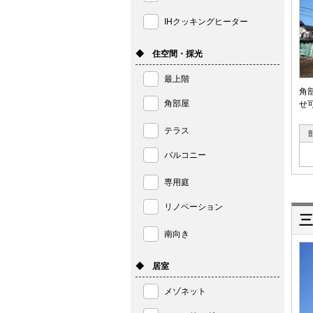
IHクッキングヒーター
◆ 住空間・採光
最上階
角
角部屋
せ
テラス
バルコニー
専用庭
リノベーション
三
南向き
◆ 居室
メゾネット