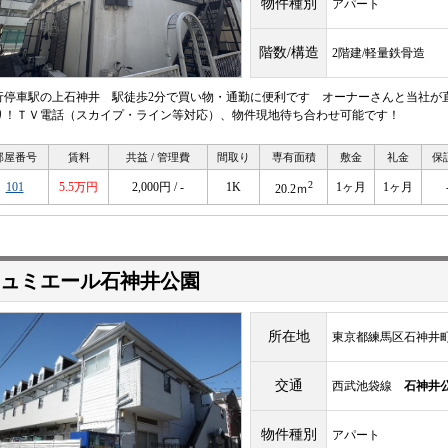
物件種別
アパート
階数/構造
2階建/軽量鉄骨造
行停車駅の上石神井 駅徒歩2分で買い物・通勤に便利です オーナーさんと当社が
り！ＴＶ電話（スカイプ・ライン等対応）、物件現地待ち合わせ可能です！
部屋番号
賃料
共益 / 管理費
間取り
専有面積
敷金
礼金
保
2
101
5.5万円
2,000円 / -
1K
1ヶ月
1ヶ月
20.2ｍ
ュミエール石神井公園
所在地
東京都練馬区石神井町4
交通
西武池袋線
石神井
物件種別
アパート