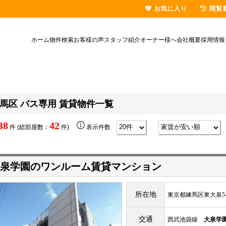
お気に入り
閲覧
ホーム
物件検索
お客様の声
スタッフ紹介
オーナー様へ
会社概要
採用情報
馬区 バス専用 賃貸物件一覧
38
42
件 (総部屋数：
件)
表示件数
泉学園のワンルーム賃貸マンション
所在地
東京都練馬区東大泉5-4
交通
西武池袋線
大泉学