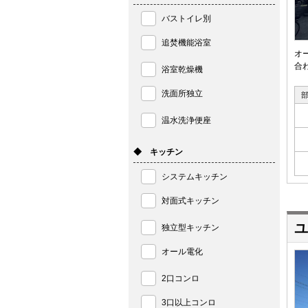
バストイレ別
追焚機能浴室
オ
合
浴室乾燥機
洗面所独立
温水洗浄便座
◆ キッチン
システムキッチン
対面式キッチン
ユ
独立型キッチン
オール電化
2口コンロ
3口以上コンロ