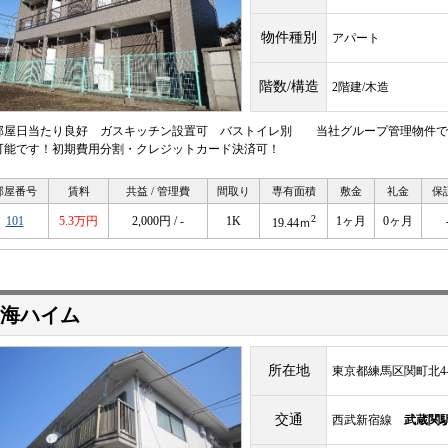
物件種別
アパート
階数/構造
2階建/木造
部屋日当たり良好 ガスキッチン設置可 バストイレ別 当社グループ管理物件で
可能です！初期費用分割・クレジットカード決済可！
部屋番号
賃料
共益 / 管理費
間取り
専有面積
敷金
礼金
保
2
101
5.3万円
2,000円 / -
1K
1ヶ月
0ヶ月
19.44ｍ
海ハイム
所在地
東京都練馬区関町北4-2
交通
西武新宿線
武蔵関