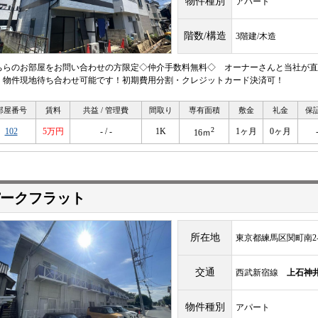
物件種別
アパート
階数/構造
3階建/木造
ちらのお部屋をお問い合わせの方限定◇仲介手数料無料◇ オーナーさんと当社が直
！物件現地待ち合わせ可能です！初期費用分割・クレジットカード決済可！
部屋番号
賃料
共益 / 管理費
間取り
専有面積
敷金
礼金
保
2
102
5万円
- / -
1K
1ヶ月
0ヶ月
16ｍ
ークフラット
所在地
東京都練馬区関町南2-5
交通
西武新宿線
上石神
物件種別
アパート