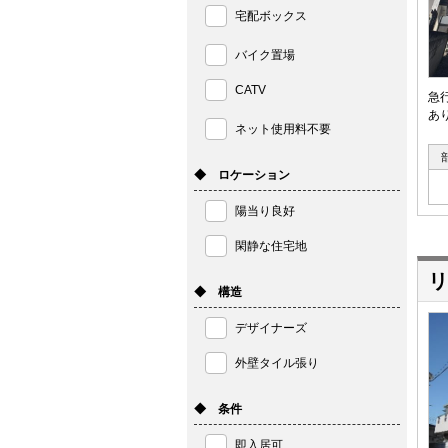
宅配ボックス
バイク置場
CATV
急
あ
ネット使用料不要
◆ ロケーション
陽当り良好
閑静な住宅地
リ
◆ 構造
デザイナーズ
外壁タイル張り
◆ 条件
即入居可