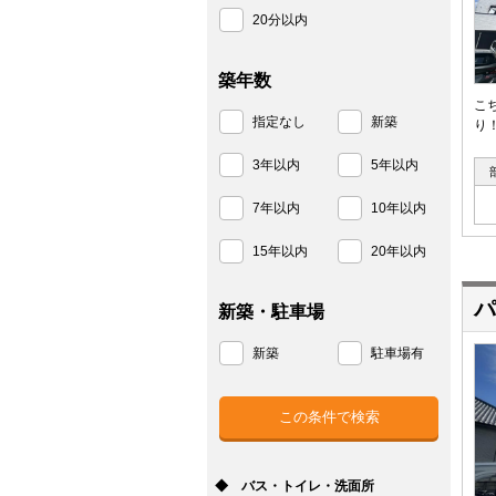
20分以内
築年数
こ
指定なし
新築
り
3年以内
5年以内
7年以内
10年以内
15年以内
20年以内
パ
新築・駐車場
新築
駐車場有
◆ バス・トイレ・洗面所