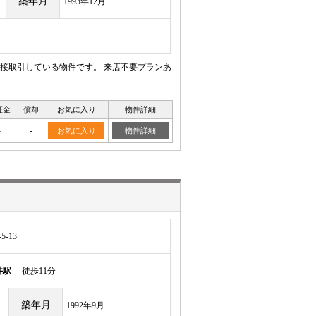
築年月
1993年12月
接取引している物件です。 来店不要プランあ
証金
償却
お気に入り
物件詳細
-
-
お気に入り
物件詳細
-13
井駅
徒歩11分
築年月
1992年9月