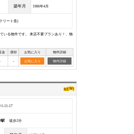
築年月
1986年4月
ンクリート造)
ている物件です。 来店不要プランあり！、物
証金
償却
お気に入り
物件詳細
-
-
お気に入り
物件詳細
11-17
井駅
徒歩2分