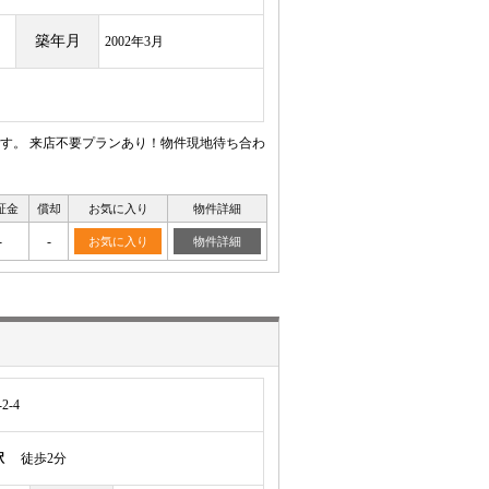
築年月
2002年3月
す。 来店不要プランあり！物件現地待ち合わ
証金
償却
お気に入り
物件詳細
-
-
お気に入り
物件詳細
-4
駅
徒歩2分