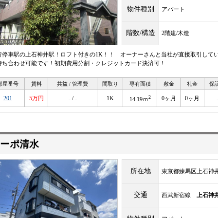
物件種別
アパート
階数/構造
2階建/木造
行停車駅の上石神井駅！ロフト付きの1K！！ オーナーさんと当社が直接取引してい
待ち合わせ可能です！初期費用分割・クレジットカード決済可！
部屋番号
賃料
共益 / 管理費
間取り
専有面積
敷金
礼金
保
2
201
5万円
- / -
1K
0ヶ月
0ヶ月
14.19ｍ
ーポ清水
所在地
東京都練馬区上石神井1-
交通
西武新宿線
上石神