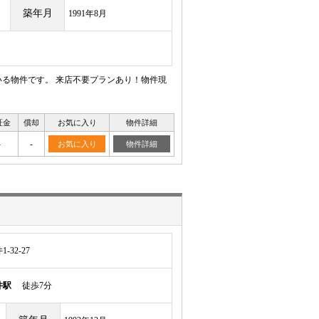
築年月
1991年8月
る物件です。 来店不要プランあり！物件現
証金
償却
お気に入り
物件詳細
-
-
お気に入り
物件詳細
32-27
井駅
徒歩7分