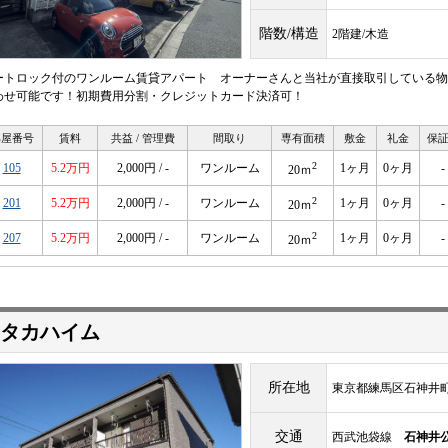
階数/構造
2階建/木造
ートロック付のワンルーム賃貸アパート オーナーさんと当社が直接取引している物
わせ可能です！初期費用分割・クレジットカード決済可！
部屋番号
賃料
共益 / 管理費
間取り
専有面積
敷金
礼金
保
2
105
5.2万円
2,000円 / -
ワンルーム
1ヶ月
0ヶ月
-
20ｍ
2
201
5.2万円
2,000円 / -
ワンルーム
1ヶ月
0ヶ月
-
20ｍ
2
207
5.2万円
2,000円 / -
ワンルーム
1ヶ月
0ヶ月
-
20ｍ
タカハイム
所在地
東京都練馬区石神井町7
交通
西武池袋線
石神井