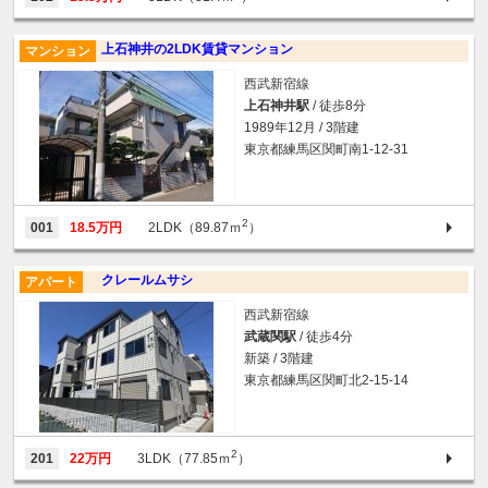
上石神井の2LDK賃貸マンション
マンション
西武新宿線
上石神井駅
/ 徒歩8分
1989年12月 / 3階建
東京都練馬区関町南1-12-31
2
001
18.5万円
2LDK（89.87ｍ
）
クレールムサシ
アパート
西武新宿線
武蔵関駅
/ 徒歩4分
新築 / 3階建
東京都練馬区関町北2-15-14
2
201
22万円
3LDK（77.85ｍ
）