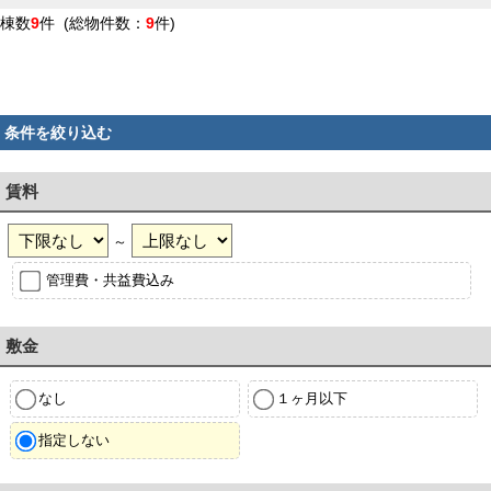
棟数
9
件 (総物件数：
9
件)
条件を絞り込む
賃料
～
管理費・共益費込み
敷金
なし
１ヶ月以下
指定しない