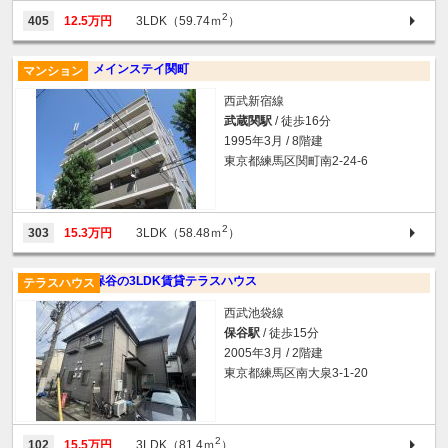
2
405
12.5万円
3LDK（59.74ｍ
）
メインステイ関町
マンション
西武新宿線
武蔵関駅
/ 徒歩16分
1995年3月 / 8階建
東京都練馬区関町南2-24-6
2
303
15.3万円
3LDK（58.48ｍ
）
保谷の3LDK賃貸テラスハウス
テラスハウス
西武池袋線
保谷駅
/ 徒歩15分
2005年3月 / 2階建
東京都練馬区南大泉3-1-20
2
102
15.5万円
3LDK（81.4ｍ
）