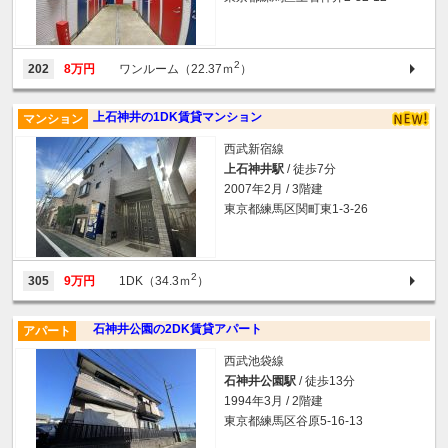
2
202
8万円
ワンルーム（22.37ｍ
）
上石神井の1DK賃貸マンション
マンション
西武新宿線
上石神井駅
/ 徒歩7分
2007年2月 / 3階建
東京都練馬区関町東1-3-26
2
305
9万円
1DK（34.3ｍ
）
石神井公園の2DK賃貸アパート
アパート
西武池袋線
石神井公園駅
/ 徒歩13分
1994年3月 / 2階建
東京都練馬区谷原5-16-13