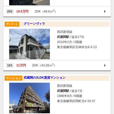
2
202
10.5万円
2DK（48.6ｍ
）
グリーンヴィラ
アパート
西武新宿線
武蔵関駅
/ 徒歩17分
2010年2月 / 2階建
東京都練馬区石神井台8-3-13
2
101
11万円
2DK（43.28ｍ
）
武蔵関の3LDK賃貸マンション
マンション
西武新宿線
武蔵関駅
/ 徒歩7分
1986年8月 / 6階建
東京都練馬区関町北4-33-37