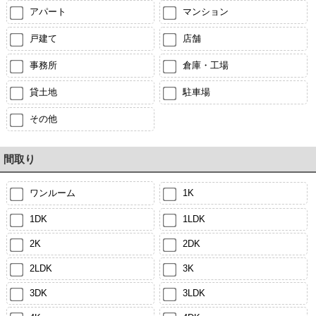
アパート
マンション
戸建て
店舗
事務所
倉庫・工場
貸土地
駐車場
その他
間取り
ワンルーム
1K
1DK
1LDK
2K
2DK
2LDK
3K
3DK
3LDK