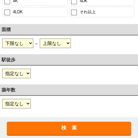
4K
4DK
4LDK
それ以上
面積
～
駅徒歩
築年数