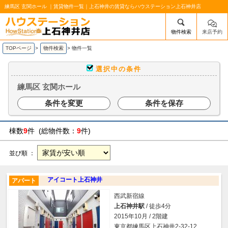
練馬区 玄関ホール ｜賃貸物件一覧｜上石神井の賃貸ならハウステーション上石神井店
物件検索
来店予約
/mobile_img/head-logo.png
TOPページ
>
物件検索
>
物件一覧
選択中の条件
練馬区 玄関ホール
条件を変更
条件を保存
棟数
9
件 (総物件数：
9
件)
並び順 ：
アイコート上石神井
アパート
西武新宿線
上石神井駅
/ 徒歩4分
2015年10月 / 2階建
東京都練馬区上石神井2-32-12