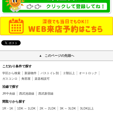
このページの先頭へ
こだわり条件で探す
学区から検索
新築物件
バストイレ別
２階以上
オートロック
ガスコンロ
角部屋
楽器相談可
沿線で探す
JR中央線
西武池袋線
西武新宿線
間取りから探す
1R・1K
1DK ～ 1LDK
2K ～ 2LDK
3K ～ 3LDK
3LDK以上