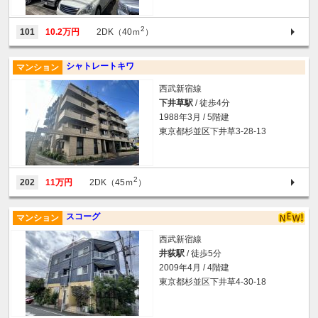
2
101
10.2万円
2DK（40ｍ
）
シャトレートキワ
マンション
西武新宿線
下井草駅
/ 徒歩4分
1988年3月 / 5階建
東京都杉並区下井草3-28-13
2
202
11万円
2DK（45ｍ
）
スコーグ
マンション
西武新宿線
井荻駅
/ 徒歩5分
2009年4月 / 4階建
東京都杉並区下井草4-30-18