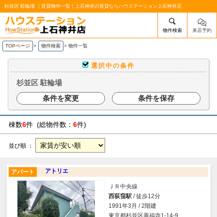
杉並区 駐輪場 ｜賃貸物件一覧｜上石神井の賃貸ならハウステーション上石神井店
物件検索
来店予約
/mobile_img/head-logo.png
TOPページ
>
物件検索
>
物件一覧
選択中の条件
杉並区 駐輪場
条件を変更
条件を保存
棟数
6
件 (総物件数：
6
件)
並び順 ：
アトリエ
アパート
ＪＲ中央線
西荻窪駅
/ 徒歩12分
1991年3月 / 2階建
東京都杉並区善福寺1-14-9