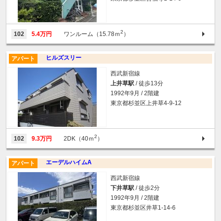
2
102
5.4万円
ワンルーム（15.78ｍ
）
ヒルズスリー
アパート
西武新宿線
上井草駅
/ 徒歩13分
1992年9月 / 2階建
東京都杉並区上井草4-9-12
2
102
9.3万円
2DK（40ｍ
）
エーデルハイムA
アパート
西武新宿線
下井草駅
/ 徒歩2分
1992年9月 / 2階建
東京都杉並区井草1-14-6