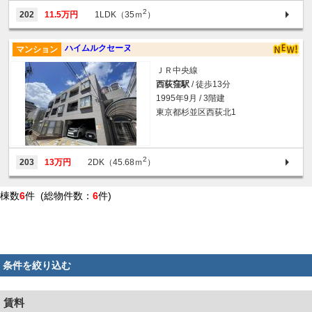
2
202
11.5万円
1LDK（35ｍ
）
ハイムルクセーヌ
マンション
ＪＲ中央線
西荻窪駅
/ 徒歩13分
1995年9月 / 3階建
東京都杉並区西荻北1
2
203
13万円
2DK（45.68ｍ
）
棟数
6
件 (総物件数：
6
件)
条件を絞り込む
賃料