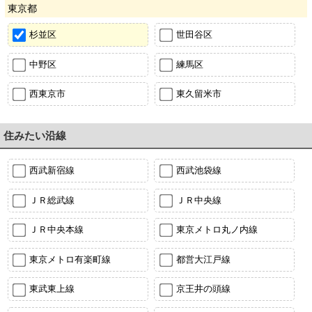
東京都
杉並区
世田谷区
中野区
練馬区
西東京市
東久留米市
住みたい沿線
西武新宿線
西武池袋線
ＪＲ総武線
ＪＲ中央線
ＪＲ中央本線
東京メトロ丸ノ内線
東京メトロ有楽町線
都営大江戸線
東武東上線
京王井の頭線