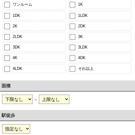
ワンルーム
1K
1DK
1LDK
2K
2DK
2LDK
3K
3DK
3LDK
4K
4DK
4LDK
それ以上
面積
～
駅徒歩