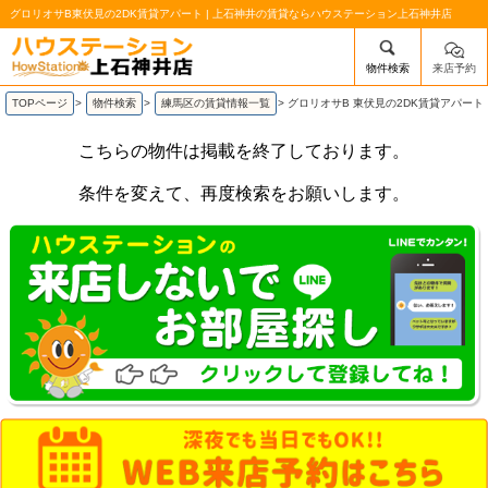
グロリオサB東伏見の2DK賃貸アパート | 上石神井の賃貸ならハウステーション上石神井店
物件検索
来店予約
/mobile_img/head-logo.png
TOPページ
>
物件検索
>
練馬区の賃貸情報一覧
>
グロリオサB 東伏見の2DK賃貸アパート
こちらの物件は掲載を終了しております。
条件を変えて、再度検索をお願いします。